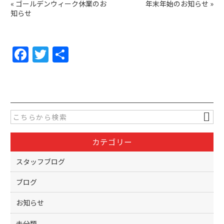
«
ゴールデンウィーク休業のお
年末年始のお知らせ
»
知らせ
F
T
共
a
w
有
c
itt
e
er
b
o
カテゴリー
o
k
スタッフブログ
ブログ
お知らせ
未分類