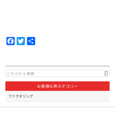
F
T
共
a
w
有
c
itt
e
er
b
o
お客様の声カテゴリー
o
k
ファクタリング