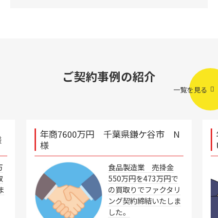
ご契約事例の紹介
一覧を見る
年商7600万円 千葉県鎌ケ谷市 N
様
様
万
食品製造業 売掛金
取
550万円を473万円で
ま
の買取りでファクタリ
ング契約締結いたしま
した。