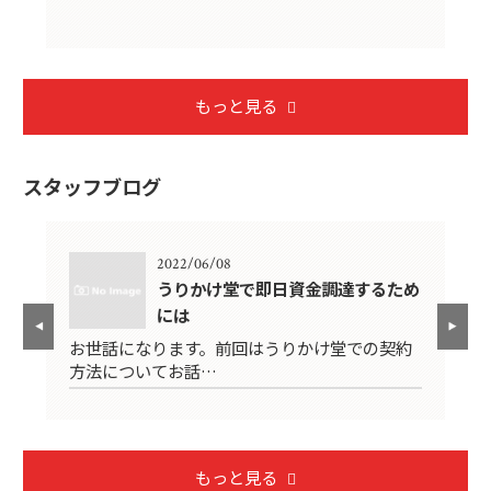
もっと見る
スタッフブログ
2022/06/08
うりかけ堂で即日資金調達するため
には
申
お
お世話になります。前回はうりかけ堂での契約
方
方法についてお話…
もっと見る