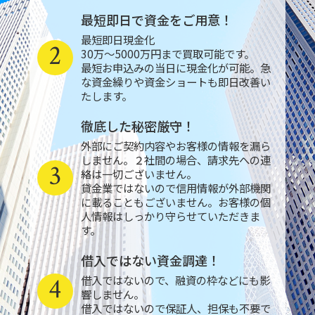
最短即日で資金をご用意！
最短即日現金化
2
30万～5000万円まで買取可能です。
最短お申込みの当日に現金化が可能。急
な資金繰りや資金ショートも即日改善い
たします。
徹底した秘密厳守！
外部にご契約内容やお客様の情報を漏ら
しません。２社間の場合、請求先への連
3
絡は一切ございません。
貸金業ではないので信用情報が外部機関
に載ることもございません。お客様の個
人情報はしっかり守らせていただきま
す。
借入ではない資金調達！
4
借入ではないので、融資の枠などにも影
響しません。
借入ではないので保証人、担保も不要で