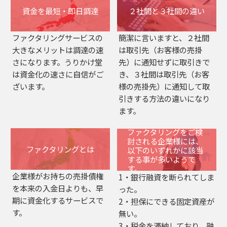
資金を最短・即日調達
２社間と３社間の違い
ファクタリングサービスの
簡潔に言いますと、２社間
大きなメリットは調達の速
は取引先（お客様の売掛
さになります。うりかけ堂
先）に通知せずに取引きで
は資金化の速さに自信がご
き、３社間は取引先（お客
ざいます。
様の売掛先）に通知して取
引きする方法の違いになり
ます。
ファクタリングをご検
討される企業様には、
ファクタリングとは
以下のいずれかに該当
する事が多いようで
す。
企業様がお持ちの売掛債権
1・銀行融資を断られてしま
を本来の入金日よりも、早
った。
期に資金化するサービスで
2・担保にできる固定資産が
す。
無い。
3・税金を滞納しており、融