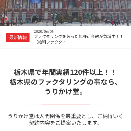
【新型コロナウイルス感染拡大防止への取り組み
に関するお知ら…
2020/07/27
お盆休みのお知らせ
2020/06/05
ファクタリングを装った無許可金融が急増中！！
最新情報
（給料ファクタ…
2020/05/12
ファクタリングを利用できる業種とは？
栃木県で年間実績120件以上！！
2020/05/01
ゴールデンウィーク休業のお知らせ
栃木県のファクタリングの事なら、
2020/04/14
うりかけ堂。
【新型コロナウイルス感染拡大防止への取り組み
に関するお知ら…
2020/07/27
お盆休みのお知らせ
うりかけ堂は人間関係を最重要とし、ご納得いく
契約内容をご提案いたします。