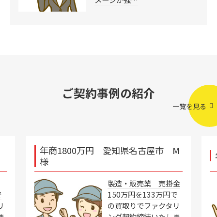
ご契約事例の紹介
一覧を見る
年商1800万円 愛知県名古屋市 M
様
製造・販売業 売掛金
で
150万円を133万円で
リ
の買取りでファクタリ
ま
ング契約締結いたしま