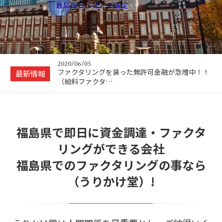
2020/04/14
【新型コロナウイルス感染拡大防止への取り組み
に関するお知ら…
2020/07/27
お盆休みのお知らせ
2020/06/05
ファクタリングを装った無許可金融が急増中！！
最新情報
（給料ファクタ…
2020/05/12
ファクタリングを利用できる業種とは？
福島県で即日に資金調達・ファクタ
2020/05/01
ゴールデンウィーク休業のお知らせ
リングができる会社
2020/04/14
福島県でのファクタリングの事なら
【新型コロナウイルス感染拡大防止への取り組み
に関するお知ら…
（うりかけ堂）!
2020/07/27
お盆休みのお知らせ