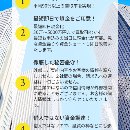
1
平均90％以上の買取率を実現！
最短即日で資金をご用意！
最短即日現金化
2
30万～5000万円まで買取可能です。
最短お申込みの当日に現金化が可能。急
な資金繰りや資金ショートも即日改善い
たします。
徹底した秘密厳守！
外部にご契約内容やお客様の情報を漏ら
しません。２社間の場合、請求先への連
3
絡は一切ございません。
貸金業ではないので信用情報が外部機関
に載ることもございません。お客様の個
人情報はしっかり守らせていただきま
す。
借入ではない資金調達！
4
借入ではないので、融資の枠などにも影