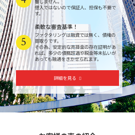
響しません。
借入ではないので保証人、担保も不要で
す。
柔軟な審査基準！
ファクタリングは融資では無く、債権の
5
買取りです。
その為、安定的な売掛金の存在証明があ
れば、多少の債務超過や税金等未払いが
あっても融通をきかせられます。
詳細を見る